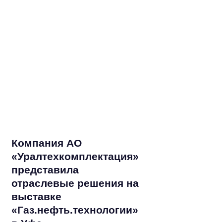
Компания АО
А
«Уралтехкомплектация»
"
представила
пр
отраслевые решения на
м
выставке
с
«Газ.нефть.технологии»
в