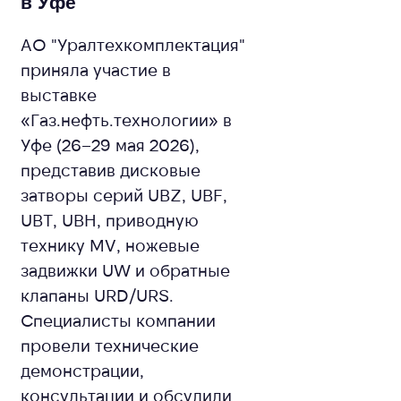
в Уфе
Т
АО "Уралтехкомплектация"
приняла участие в
Пр
выставке
за
«Газ.нефть.технологии» в
бр
Уфе (26–29 мая 2026),
М
представив дисковые
сп
затворы серий UBZ, UBF,
вы
UBT, UBH, приводную
Т
технику MV, ножевые
Ро
задвижки UW и обратные
не
клапаны URD/URS.
фо
Специалисты компании
пр
провели технические
го
демонстрации,
консультации и обсудили