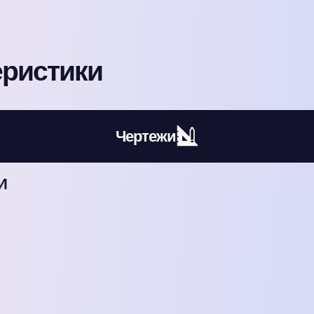
еристики
Чертежи
И