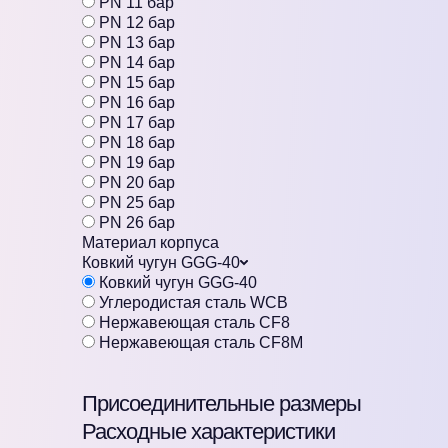
PN 11 бар
PN 12 бар
PN 13 бар
PN 14 бар
PN 15 бар
PN 16 бар
PN 17 бар
PN 18 бар
PN 19 бар
PN 20 бар
PN 25 бар
PN 26 бар
Материал корпуса
Ковкий чугун GGG-40
Ковкий чугун GGG-40
Углеродистая сталь WCB
Нержавеющая сталь CF8
Нержавеющая сталь CF8M
Присоединительные размеры
Расходные характеристики