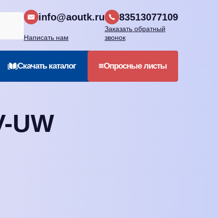
info@aoutk.ru
83513077109
Заказать обратный
Написать нам
звонок
Cкачать каталог
Опросные листы
V-UW