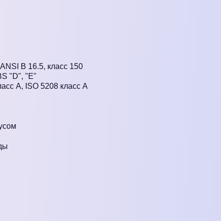
ANSI B 16.5, класс 150
S "D", "E"
асс А, ISO 5208 класс А
усом
ды