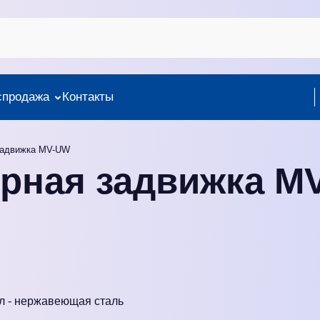
спродажа
Контакты
задвижка MV-UW
рная задвижка M