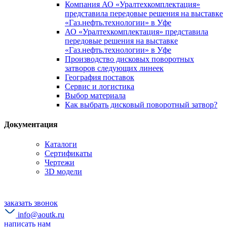
Компания АО «Уралтехкомплектация»
представила передовые решения на выставке
«Газ.нефть.технологии» в Уфе
АО «Уралтехкомплектация» представила
передовые решения на выставке
«Газ.нефть.технологии» в Уфе
Производство дисковых поворотных
затворов следующих линеек
География поставок
Сервис и логистика
Выбор материала
Как выбрать дисковый поворотный затвор?
Документация
Каталоги
Сертификаты
Чертежи
3D модели
заказать звонок
info@aoutk.ru
написать нам