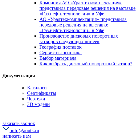
Компания АО «Уралтехкомплектация»
представила передовые решения на выставке
«Газ.нефть.технологии» в Уфе
АО «Уралтехкомплектация» представила
передовые решения на выставке
«Газ.нефть.технологии» в Уфе
Производство дисковых поворотных
затворов следующих линеек
География поставок
Сервис и логистика
Выбор материала
Как выбрать дисковый поворотный затвор?
Документация
Каталоги
Сертификаты
Чертежи
3D модели
заказать звонок
info@aoutk.ru
написать нам