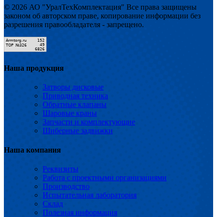
© 2026 АО "УралТехКомплектация" Все права защищены
законом об авторском праве, копирование информации без
разрешения правообладателя - запрещено.
Наша продукция
Затворы дисковые
Приводная техника
Обратные клапаны
Шаровые краны
Запчасти и комплектующие
Шиберные задвижки
Наша компания
Реквизиты
Работа с проектными организациями
Производство
Испытательная лаборатория
Склад
Полезная информация