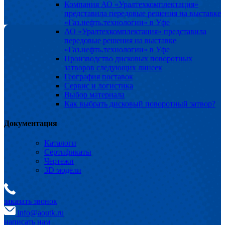
Компания АО «Уралтехкомплектация»
представила передовые решения на выставке
«Газ.нефть.технологии» в Уфе
АО «Уралтехкомплектация» представила
передовые решения на выставке
«Газ.нефть.технологии» в Уфе
Производство дисковых поворотных
затворов следующих линеек
География поставок
Сервис и логистика
Выбор материала
Как выбрать дисковый поворотный затвор?
Документация
Каталоги
Сертификаты
Чертежи
3D модели
заказать звонок
info@aoutk.ru
написать нам