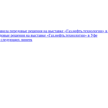
вила передовые решения на выставке «Газ.нефть.технологии» в
довые решения на выставке «Газ.нефть.технологии» в Уфе
в следующих линеек