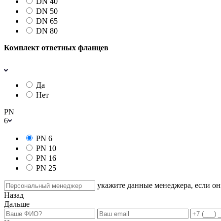
DN 40
DN 50
DN 65
DN 80
Комплект ответных фланцев
Да
Нет
PN
6
PN 6
PN 10
PN 16
PN 25
укажите данные менеджера, если они
Назад
Дальше