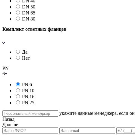
DN 40
DN 50
DN 65
DN 80
Комплект ответных фланцев
Да
Нет
PN
6
PN 6
PN 10
PN 16
PN 25
укажите данные менеджера, если они
Назад
Дальше