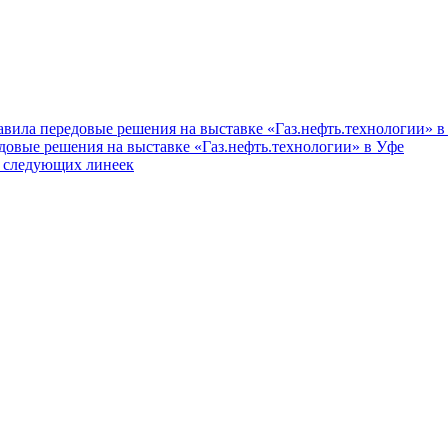
вила передовые решения на выставке «Газ.нефть.технологии» в
довые решения на выставке «Газ.нефть.технологии» в Уфе
в следующих линеек