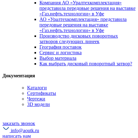
Компания АО «Уралтехкомплектация»
представила передовые решения на выставке
«Газ.нефть.технологии» в Уфе
АО «Уралтехкомплектация» представила
передовые решения на выставке
«Газ.нефть.технологии» в Уфе
Производство дисковых поворотных
затворов следующих линеек
География поставок
Сервис и логистика
Выбор материала
Как выбрать дисковый поворотный затвор?
Документация
Каталоги
Сертификаты
Чертежи
3D модели
заказать звонок
info@aoutk.ru
написать нам