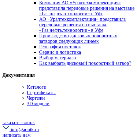
Компания АО «Уралтехкомплектация»
представила передовые решения на выставке
«Газ.нефть.технологии» в Уфе
АО «Уралтехкомплектация» представила
передовые решения на выставке
«Газ.нефть.технологии» в Уфе
Производство дисковых поворотных
затворов следующих линеек
География поставок
Сервис и логистика
Выбор материала
Как выбрать дисковый поворотный затвор?
Документация
Каталоги
Сертификаты
Чертежи
3D модели
заказать звонок
info@aoutk.ru
написать нам