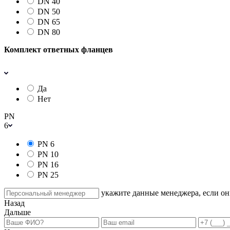
DN 40
DN 50
DN 65
DN 80
Комплект ответных фланцев
Да
Нет
PN
6
PN 6
PN 10
PN 16
PN 25
укажите данные менеджера, если они
Назад
Дальше