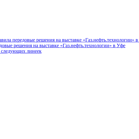
вила передовые решения на выставке «Газ.нефть.технологии» в
довые решения на выставке «Газ.нефть.технологии» в Уфе
в следующих линеек